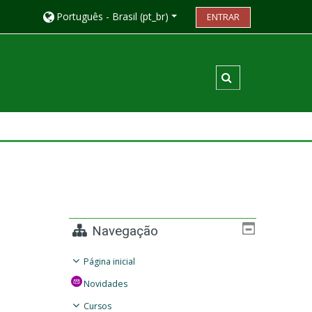
Português - Brasil ‎(pt_br)‎
ENTRAR
Alternar entrada
Navegação
Página inicial
Novidades
Cursos