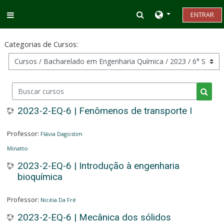
Ir para o conteúdo principal
Alternar entrada d
ENTRAR
Painel lateral
Categorias de Cursos:
Buscar cursos
Busca
2023-2-EQ-6 | Fenômenos de transporte I
Professor:
Flávia Dagostim
Minatto
2023-2-EQ-6 | Introdução à engenharia
bioquímica
Professor:
Nicéia Da Fré
2023-2-EQ-6 | Mecânica dos sólidos