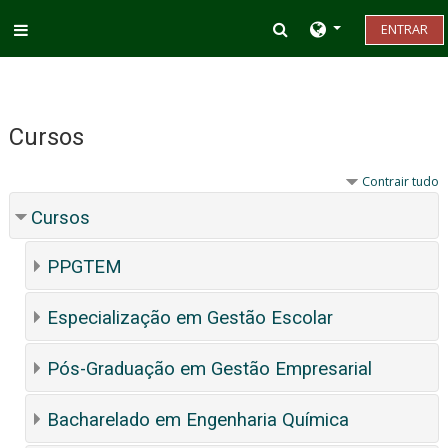
Ir para o conteúdo principal
Alternar entrada d
ENTRAR
Painel lateral
Cursos
Contrair tudo
Cursos
PPGTEM
Especialização em Gestão Escolar
Pós-Graduação em Gestão Empresarial
Bacharelado em Engenharia Química