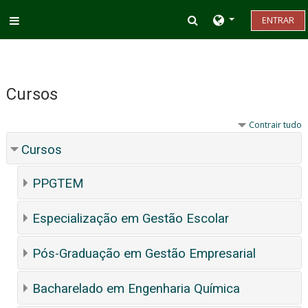
Ir para o conteúdo principal
Alternar entrada d
ENTRAR
Painel lateral
Cursos
Contrair tudo
Cursos
PPGTEM
Especialização em Gestão Escolar
Pós-Graduação em Gestão Empresarial
Bacharelado em Engenharia Química