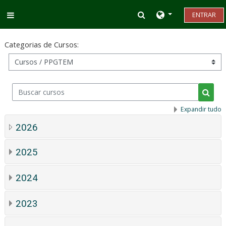
Ir para o conteúdo principal
Alternar entrada d
ENTRAR
Painel lateral
Categorias de Cursos:
Buscar cursos
Busca
Expandir tudo
2026
2025
2024
2023