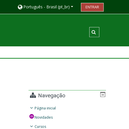
Português - Brasil ‎(pt_br)‎
ENTRAR
Alternar entrada
Navegação
Página inicial
Novidades
Cursos