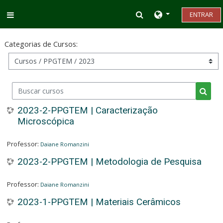
Ir para o conteúdo principal
Alternar entrada d
ENTRAR
Painel lateral
Categorias de Cursos:
Buscar cursos
Busca
2023-2-PPGTEM | Caracterização
Microscópica
Professor:
Daiane Romanzini
2023-2-PPGTEM | Metodologia de Pesquisa
Professor:
Daiane Romanzini
2023-1-PPGTEM | Materiais Cerâmicos