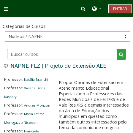
Ir para o conteúdo principal
Alternar entrada d
ENTRAR
Painel lateral
Categorias de Cursos:
Buscar cursos
Busca
NAPNE-FLZ | Projeto de Extensão AEE
Professor:
Natália Branchi
Propor Oficinas de Extensão em
Professor:
Atendimento Educacional
Viviane Dóris
Especializado a Professores das
Kaspary
Redes Municipais de Feliz/RS e de
Vale Real/RS e demais interessados
Professor:
Andrea Monzon
da área de Educação dos
Professor:
Maria Fatima
municípios em questão como
também outros interessados pelo
Menegazzo Nicodem
tema da comunidade em geral.
Professor:
Franciele