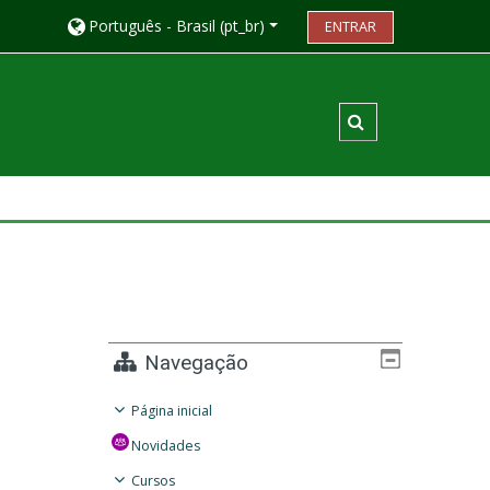
Português - Brasil ‎(pt_br)‎
ENTRAR
Alternar entrada
Navegação
Página inicial
Novidades
Cursos