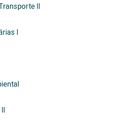
ransporte II
rias I
iental
II