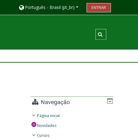
Português - Brasil ‎(pt_br)‎
ENTRAR
Alternar entrada
Navegação
Página inicial
Novidades
Cursos