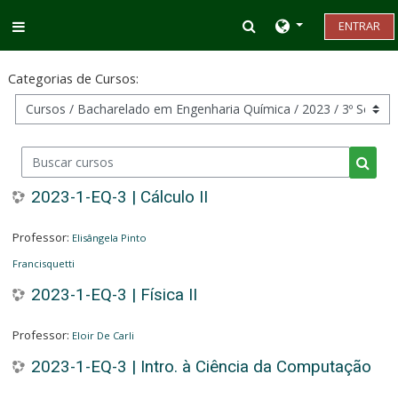
Ir para o conteúdo principal
Alternar entrada d
ENTRAR
Painel lateral
Categorias de Cursos:
Buscar cursos
Busca
2023-1-EQ-3 | Cálculo II
Professor:
Elisângela Pinto
Francisquetti
2023-1-EQ-3 | Física II
Professor:
Eloir De Carli
2023-1-EQ-3 | Intro. à Ciência da Computação