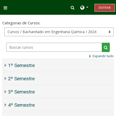
Ir para o conteúdo principal
Alternar entrada d
ENTRAR
Painel lateral
Categorias de Cursos:
Buscar cursos
Busca
Expandir tudo
1º Semestre
2º Semestre
3º Semestre
4º Semestre