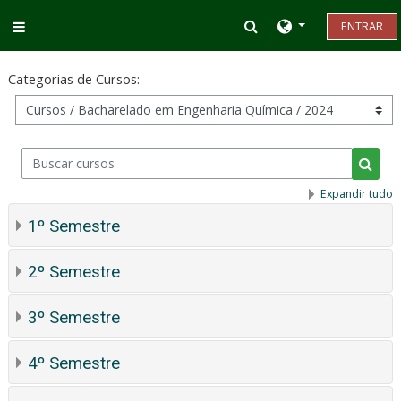
Ir para o conteúdo principal
Alternar entrada d
ENTRAR
Painel lateral
Categorias de Cursos:
Buscar cursos
Busca
Expandir tudo
1º Semestre
2º Semestre
3º Semestre
4º Semestre