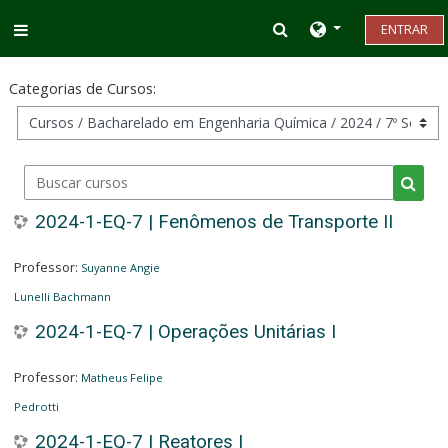
Ir para o conteúdo principal
Alternar entrada d
ENTRAR
Painel lateral
Categorias de Cursos:
Buscar cursos
Busca
2024-1-EQ-7 | Fenômenos de Transporte II
Professor:
Suyanne Angie
Lunelli Bachmann
2024-1-EQ-7 | Operações Unitárias I
Professor:
Matheus Felipe
Pedrotti
2024-1-EQ-7 | Reatores I