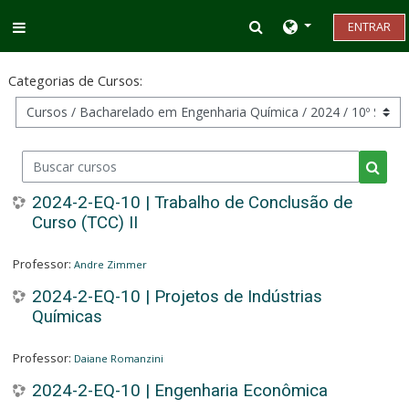
Ir para o conteúdo principal
Alternar entrada d
ENTRAR
Painel lateral
Categorias de Cursos:
Buscar cursos
Busca
2024-2-EQ-10 | Trabalho de Conclusão de
Curso (TCC) II
Professor:
Andre Zimmer
2024-2-EQ-10 | Projetos de Indústrias
Químicas
Professor:
Daiane Romanzini
2024-2-EQ-10 | Engenharia Econômica