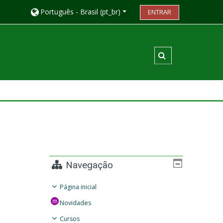
Português - Brasil ‎(pt_br)‎
ENTRAR
Alternar entrada
Navegação
Página inicial
Novidades
Cursos