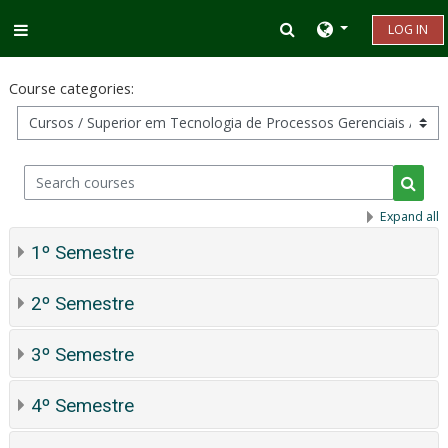
Skip to main content
Toggle search inp
LOG IN
Side panel
Course categories:
Search courses
Searc
Expand all
1º Semestre
2º Semestre
3º Semestre
4º Semestre