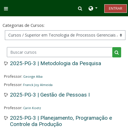
Ir para o conteúdo principal
Alternar entrada d
ENTRAR
Painel lateral
Categorias de Cursos:
Buscar cursos
Busca
2025-PG-3 | Metodologia da Pesquisa
Professor:
George Alba
Professor:
Franck Joy Almeida
2025-PG-3 | Gestão de Pessoas I
Professor:
Carin Koetz
2025-PG-3 | Planejamento, Programação e
Controle da Produção