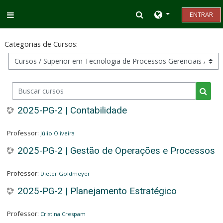
Ir para o conteúdo principal
Alternar entrada d
ENTRAR
Painel lateral
Categorias de Cursos:
Buscar cursos
Busca
2025-PG-2 | Contabilidade
Professor:
Júlio Oliveira
2025-PG-2 | Gestão de Operações e Processos
Professor:
Dieter Goldmeyer
2025-PG-2 | Planejamento Estratégico
Professor:
Cristina Crespam