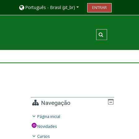
Português - Brasil ‎(pt_br)‎
ENTRAR
Alternar entrada
Navegação
Página inicial
Novidades
Cursos