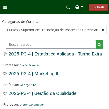
Ir para o conteúdo principal
Alternar entrada d
ENTRAR
Painel lateral
Categorias de Cursos:
Buscar cursos
Busca
2025-PG-4 | Estatística Aplicada - Turma Extra
Professor:
Cecília Biguelini
2025-PG-4 | Marketing II
Professor:
George Alba
2025-PG-4 | Gestão da Qualidade
Professor:
Dieter Goldmeyer