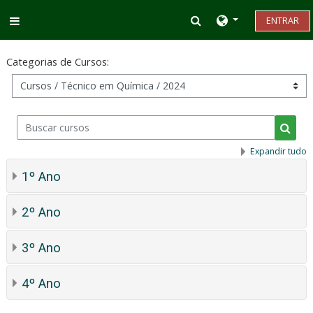
Ir para o conteúdo principal
Alternar entrada d
ENTRAR
Painel lateral
Categorias de Cursos:
Buscar cursos
Busca
Expandir tudo
1º Ano
2º Ano
3º Ano
4º Ano