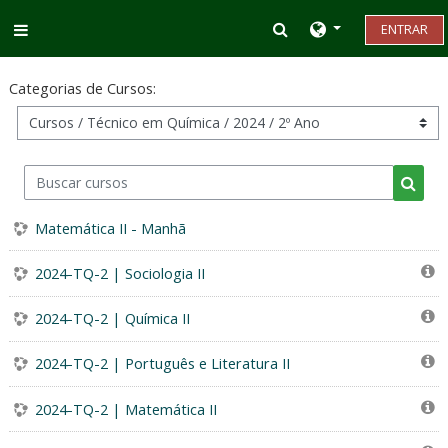
Ir para o conteúdo principal
Alternar entrada d
ENTRAR
Painel lateral
Categorias de Cursos:
Buscar cursos
Busca
Matemática II - Manhã
2024-TQ-2 | Sociologia II
2024-TQ-2 | Química II
2024-TQ-2 | Português e Literatura II
2024-TQ-2 | Matemática II