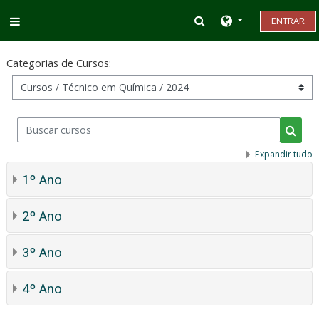
Ir para o conteúdo principal
Alternar entrada d
ENTRAR
Painel lateral
Categorias de Cursos:
Buscar cursos
Busca
Expandir tudo
1º Ano
2º Ano
3º Ano
4º Ano