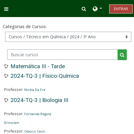
Ir para o conteúdo principal
Alternar entrada d
ENTRAR
Painel lateral
Categorias de Cursos:
Buscar cursos
Busca
Matemática III - Tarde
2024-TQ-3 | Físico-Química
Professor:
Nicéia Da Fré
2024-TQ-3 | Biologia III
Professor:
Fernanda Regina
Bresciani
Professor:
Glauco Caon