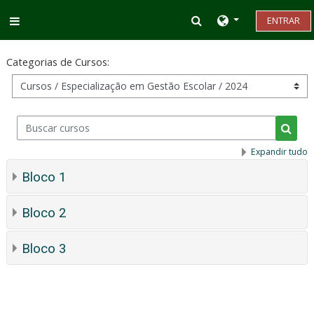
Ir para o conteúdo principal
Alternar entrada d
ENTRAR
Painel lateral
Categorias de Cursos:
Buscar cursos
Busca
Expandir tudo
Bloco 1
Bloco 2
Bloco 3