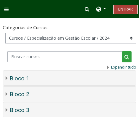
Ir para o conteúdo principal
Alternar entrada d
ENTRAR
Painel lateral
Categorias de Cursos:
Buscar cursos
Busca
Expandir tudo
Bloco 1
Bloco 2
Bloco 3