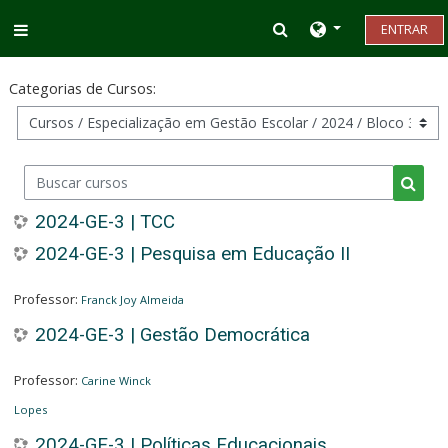
Ir para o conteúdo principal
Alternar entrada d
ENTRAR
Painel lateral
Categorias de Cursos:
Buscar cursos
Busca
2024-GE-3 | TCC
2024-GE-3 | Pesquisa em Educação II
Professor:
Franck Joy Almeida
2024-GE-3 | Gestão Democrática
Professor:
Carine Winck
Lopes
2024-GE-3 | Políticas Educacionais