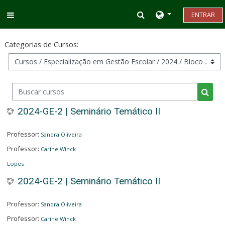
Ir para o conteúdo principal
Alternar entrada d
ENTRAR
Painel lateral
Categorias de Cursos:
Buscar cursos
Busca
2024-GE-2 | Seminário Temático II
Professor:
Sandra Oliveira
Professor:
Carine Winck
Lopes
2024-GE-2 | Seminário Temático II
Professor:
Sandra Oliveira
Professor:
Carine Winck