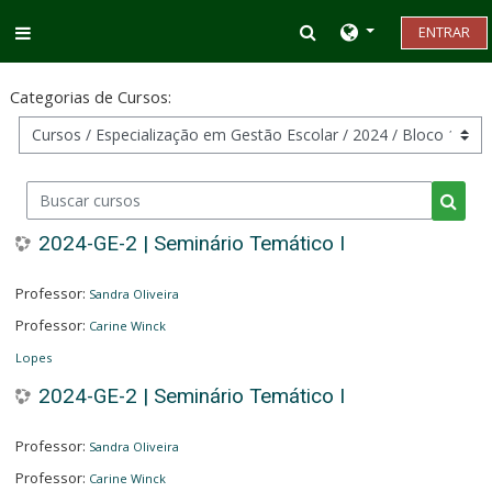
Ir para o conteúdo principal
Alternar entrada d
ENTRAR
Painel lateral
Categorias de Cursos:
Buscar cursos
Busca
2024-GE-2 | Seminário Temático I
Professor:
Sandra Oliveira
Professor:
Carine Winck
Lopes
2024-GE-2 | Seminário Temático I
Professor:
Sandra Oliveira
Professor:
Carine Winck