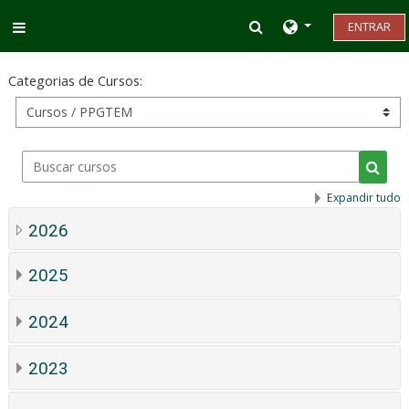
Ir para o conteúdo principal
Alternar entrada d
ENTRAR
Painel lateral
Categorias de Cursos:
Buscar cursos
Busca
Expandir tudo
2026
2025
2024
2023