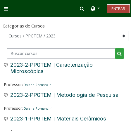
Ir para o conteúdo principal
Alternar entrada d
ENTRAR
Painel lateral
Categorias de Cursos:
Buscar cursos
Busca
2023-2-PPGTEM | Caracterização
Microscópica
Professor:
Daiane Romanzini
2023-2-PPGTEM | Metodologia de Pesquisa
Professor:
Daiane Romanzini
2023-1-PPGTEM | Materiais Cerâmicos