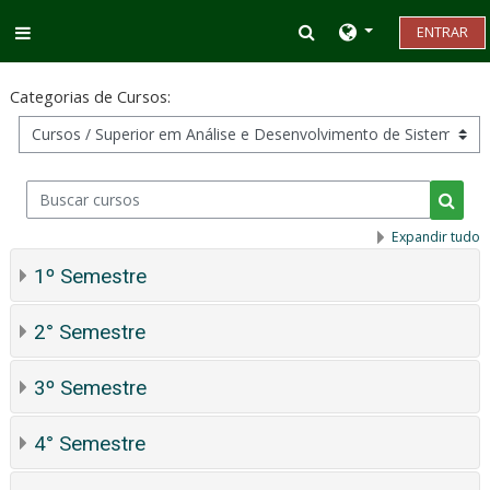
Ir para o conteúdo principal
Alternar entrada d
ENTRAR
Painel lateral
Categorias de Cursos:
Buscar cursos
Busca
Expandir tudo
1º Semestre
2° Semestre
3º Semestre
4° Semestre