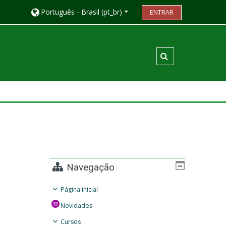
Português - Brasil ‎(pt_br)‎
ENTRAR
Alternar entrada
Navegação
Página inicial
Novidades
Cursos