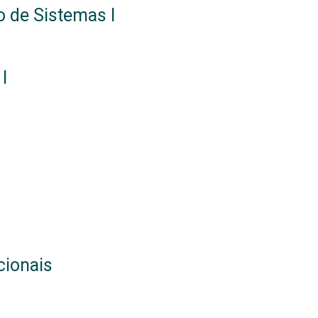
o de Sistemas I
I
cionais