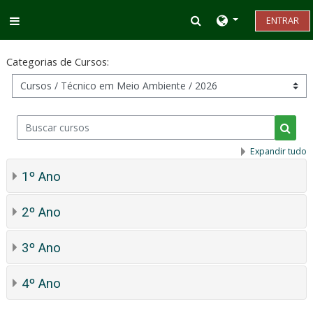
Ir para o conteúdo principal
Alternar entrada d
ENTRAR
Painel lateral
Categorias de Cursos:
Buscar cursos
Busca
Expandir tudo
1º Ano
2º Ano
3º Ano
4º Ano