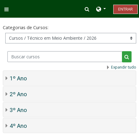
Ir para o conteúdo principal
Alternar entrada d
ENTRAR
Painel lateral
Categorias de Cursos:
Buscar cursos
Busca
Expandir tudo
1º Ano
2º Ano
3º Ano
4º Ano