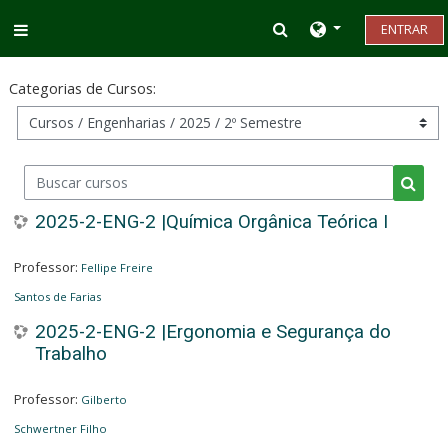
Ir para o conteúdo principal
Alternar entrada d
ENTRAR
Painel lateral
Categorias de Cursos:
Buscar cursos
Busca
2025-2-ENG-2 |Química Orgânica Teórica I
Professor:
Fellipe Freire
Santos de Farias
2025-2-ENG-2 |Ergonomia e Segurança do
Trabalho
Professor:
Gilberto
Schwertner Filho