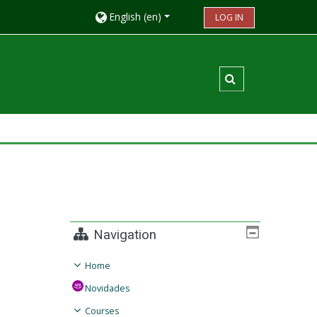
English ‎(en)‎
LOG IN
Toggle search in
Navigation
Home
Novidades
Courses