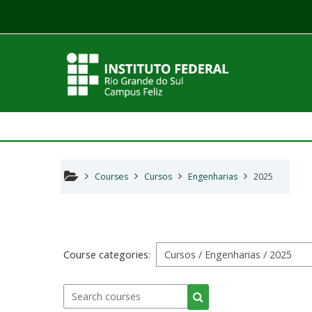
Skip to main content
Courses
Cursos
Engenharias
2025
Course categories:
Search courses
Search courses