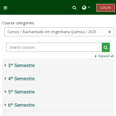
Skip to main content
Toggle search inp
LOG IN
Side panel
Course categories:
Search courses
Searc
Expand all
3º Semestre
4º Semestre
5º Semestre
6º Semestre