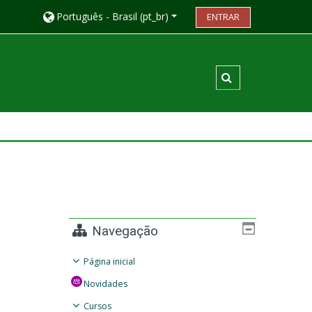
Português - Brasil ‎(pt_br)‎
ENTRAR
Alternar entrada
Navegação
Página inicial
Novidades
Cursos