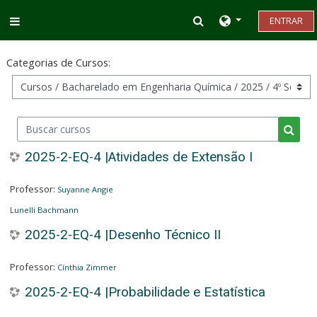
Ir para o conteúdo principal
Alternar entrada d
ENTRAR
Painel lateral
Categorias de Cursos:
Buscar cursos
Busca
2025-2-EQ-4 |Atividades de Extensão I
Professor:
Suyanne Angie
Lunelli Bachmann
2025-2-EQ-4 |Desenho Técnico II
Professor:
Cínthia Zimmer
2025-2-EQ-4 |Probabilidade e Estatística