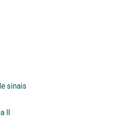
de sinais
 II