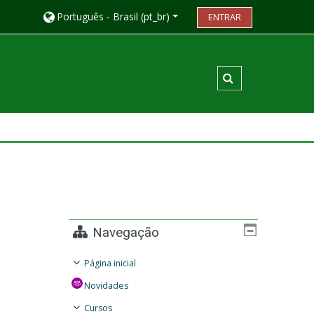
Português - Brasil ‎(pt_br)‎
ENTRAR
Alternar entrada
Navegação
Página inicial
Novidades
Cursos