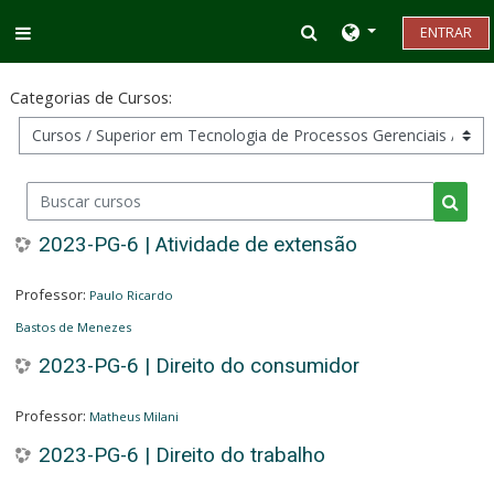
Ir para o conteúdo principal
Alternar entrada d
ENTRAR
Painel lateral
Categorias de Cursos:
Buscar cursos
Busca
2023-PG-6 | Atividade de extensão
Professor:
Paulo Ricardo
Bastos de Menezes
2023-PG-6 | Direito do consumidor
Professor:
Matheus Milani
2023-PG-6 | Direito do trabalho