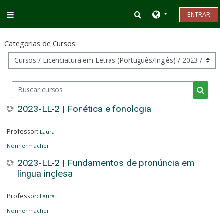
Ir para o conteúdo principal
Alternar entrada d
ENTRAR
Painel lateral
Categorias de Cursos:
Buscar cursos
Busca
2023-LL-2 | Fonética e fonologia
Professor:
Laura
Nonnenmacher
2023-LL-2 | Fundamentos de pronúncia em
língua inglesa
Professor:
Laura
Nonnenmacher