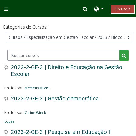
Ir para o conteúdo principal
Alternar entrada d
ENTRAR
Painel lateral
Categorias de Cursos:
Buscar cursos
Busca
2023-2-GE-3 | Direito e Educação na Gestão
Escolar
Professor:
Matheus Milani
2023-2-GE-3 | Gestão democrática
Professor:
Carine Winck
Lopes
2023-2-GE-3 | Pesquisa em Educação II