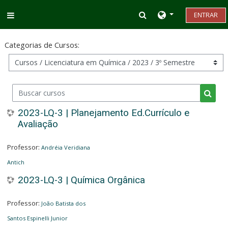
Ir para o conteúdo principal
Alternar entrada d
ENTRAR
Painel lateral
Categorias de Cursos:
Buscar cursos
Busca
2023-LQ-3 | Planejamento Ed.Currículo e
Avaliação
Professor:
Andréia Veridiana
Antich
2023-LQ-3 | Química Orgânica
Professor:
João Batista dos
Santos Espinelli Junior