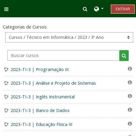
Ir para o conteúdo principal
Alternar entrada d
ENTRAR
Painel lateral
Categorias de Cursos:
Buscar cursos
Busca
2023-TI-3 | Programação III
2023-TI-3 | Análise e Projeto de Sistemas
2023-TI-3 | Inglês Instrumental
2023-TI-3 | Banco de Dados
2023-TI-3 | Educação Física III