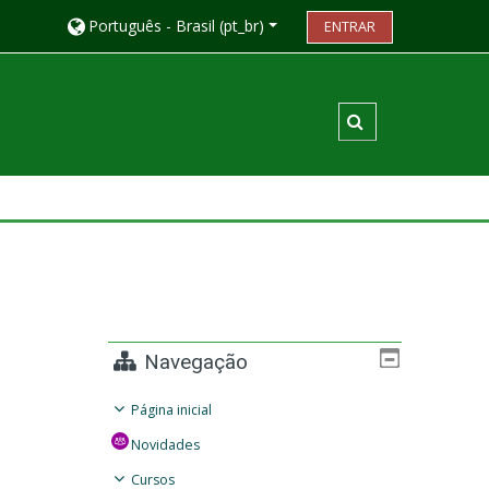
Português - Brasil ‎(pt_br)‎
ENTRAR
Alternar entrada
Navegação
Página inicial
Novidades
Cursos