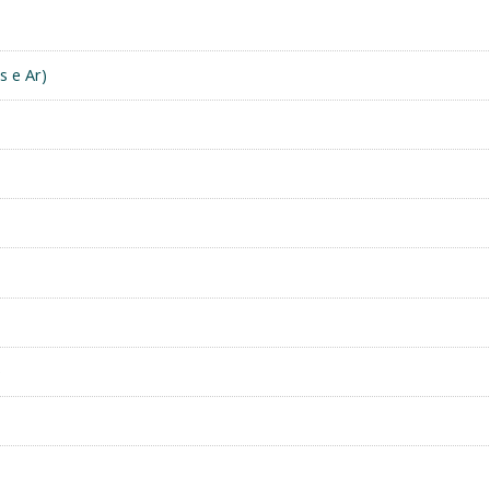
s e Ar)
e