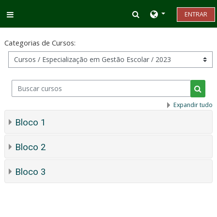
Ir para o conteúdo principal
Alternar entrada d
ENTRAR
Painel lateral
Categorias de Cursos:
Buscar cursos
Busca
Expandir tudo
Bloco 1
Bloco 2
Bloco 3