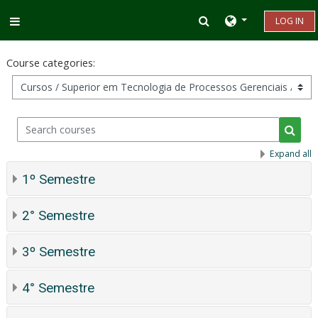
Skip to main content
Toggle search inp
LOG IN
Side panel
Course categories:
Search courses
Searc
Expand all
1º Semestre
2° Semestre
3º Semestre
4° Semestre